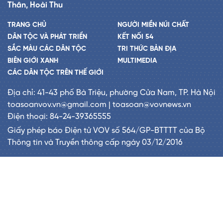
Thân, Hoài Thu
TRANG CHỦ
NGƯỜI MIỀN NÚI CHẤT
DÂN TỘC VÀ PHÁT TRIỂN
KẾT NỐI 54
SẮC MÀU CÁC DÂN TỘC
TRI THỨC BẢN ĐỊA
BIÊN GIỚI XANH
MULTIMEDIA
CÁC DÂN TỘC TRÊN THẾ GIỚI
Địa chỉ: 41-43 phố Bà Triệu, phường Cửa Nam, TP. Hà Nội
toasoanvov.vn@gmail.com | toasoan@vovnews.vn
Điện thoại: 84-24-39365555
Giấy phép báo Điện tử VOV số 564/GP-BTTTT của Bộ
Thông tin và Truyền thông cấp ngày 03/12/2016