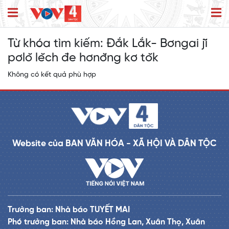
Từ khóa tìm kiếm:
Đắk Lắk- Bơngai jĭ
pơlŏ lĕch đe hơnơ̆ng kơ tŏk
Không có kết quả phù hợp
Website của BAN VĂN HÓA - XÃ HỘI VÀ DÂN TỘC
Trưởng ban: Nhà báo TUYẾT MAI
Phó trưởng ban: Nhà báo Hồng Lan, Xuân Thọ, Xuân