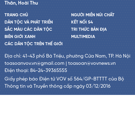
Thân, Hoài Thu
TRANG CHỦ
NGƯỜI MIỀN NÚI CHẤT
DÂN TỘC VÀ PHÁT TRIỂN
KẾT NỐI 54
SẮC MÀU CÁC DÂN TỘC
TRI THỨC BẢN ĐỊA
BIÊN GIỚI XANH
MULTIMEDIA
CÁC DÂN TỘC TRÊN THẾ GIỚI
Địa chỉ: 41-43 phố Bà Triệu, phường Cửa Nam, TP. Hà Nội
toasoanvov.vn@gmail.com | toasoan@vovnews.vn
Điện thoại: 84-24-39365555
Giấy phép báo Điện tử VOV số 564/GP-BTTTT của Bộ
Thông tin và Truyền thông cấp ngày 03/12/2016