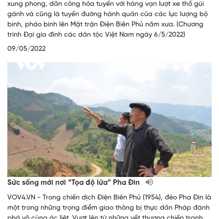
xung phong, dân công hỏa tuyến với hàng vạn lượt xe thồ gùi
gánh và cũng là tuyến đường hành quân của các lực lượng bộ
binh, pháo binh lên Mặt trận Điện Biên Phủ năm xưa. (Chương
trình Đại gia đình các dân tộc Việt Nam ngày 6/5/2022)
09/05/2022
Sức sống mới nơi “Tọa độ lửa” Pha Đin
VOV4.VN - Trong chiến dịch Điện Biên Phủ (1954), đèo Pha Đin là
một trong những trọng điểm giao thông bị thực dân Pháp đánh
phá vô cùng ác liệt. Vượt lên từ những vết thương chiến tranh,