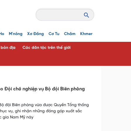
Ho
M'nông
Xơ Đăng
Cơ Tu
Chăm
Khmer
c bản địa
Các dân tộc trên thế giới
o Đội chó nghiệp vụ Bộ đội Biên phòng
 Bộ đội Biên phòng vừa được Quyền Tổng thống
hục vụ, ghi nhận những đóng góp xuất sắc
ốc gia Nam Mỹ này