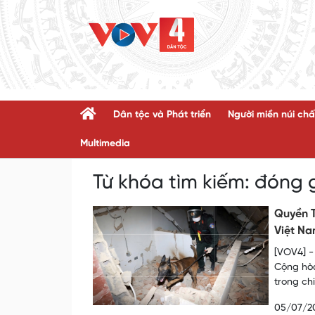
Dân tộc và Phát triển
Người miền núi chấ
Multimedia
Từ khóa tìm kiếm:
đóng 
Quyền T
Việt N
[VOV4] -
Cộng hòa
trong ch
05/07/2