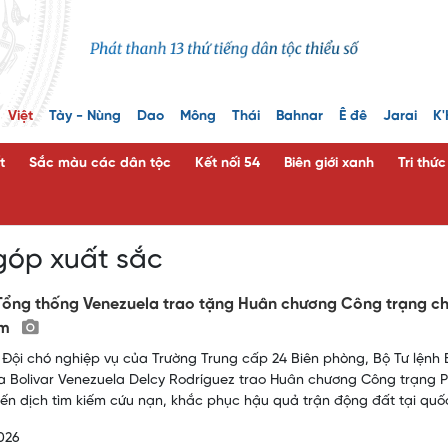
Việt
Tày - Nùng
Dao
Mông
Thái
Bahnar
Ê đê
Jarai
K'
t
Sắc màu các dân tộc
Kết nối 54
Biên giới xanh
Tri thứ
góp xuất sắc
ổng thống Venezuela trao tặng Huân chương Công trạng ch
am
 Đội chó nghiệp vụ của Trường Trung cấp 24 Biên phòng, Bộ Tư lệnh
 Bolivar Venezuela Delcy Rodríguez trao Huân chương Công trạng P
iến dịch tìm kiếm cứu nạn, khắc phục hậu quả trận động đất tại qu
026