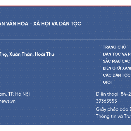
AN VĂN HÓA - XÃ HỘI VÀ DÂN TỘC
TRANG CHỦ
Thọ, Xuân Thân, Hoài Thu
DÂN TỘC VÀ P
SẮC MÀU CÁC
BIÊN GIỚI XAN
CÁC DÂN TỘC 
GIỚI
am, TP. Hà Nội
Điện thoại: 84-
news.vn
39365555
Giấy phép báo 
Thông tin và Tr