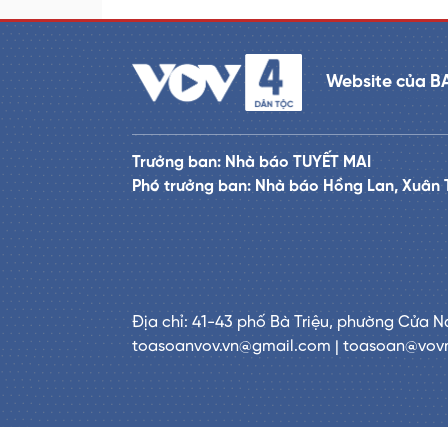
Website của B
Trưởng ban: Nhà báo TUYẾT MAI
Phó trưởng ban: Nhà báo Hồng Lan, Xuân 
Địa chỉ: 41-43 phố Bà Triệu, phường Cửa N
toasoanvov.vn@gmail.com | toasoan@vov