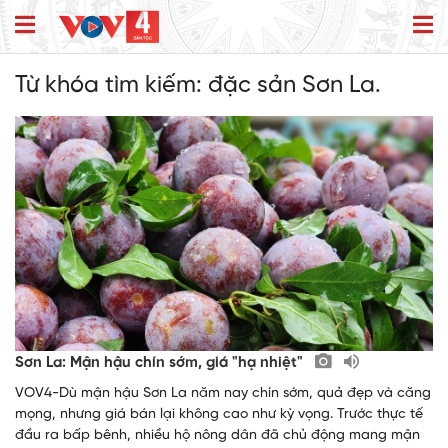
Từ khóa tìm kiếm:
đặc sản Sơn La.
Sơn La: Mận hậu chín sớm, giá "hạ nhiệt"
VOV4-Dù mận hậu Sơn La năm nay chín sớm, quả đẹp và căng
mọng, nhưng giá bán lại không cao như kỳ vọng. Trước thực tế
đầu ra bấp bênh, nhiều hộ nông dân đã chủ động mang mận