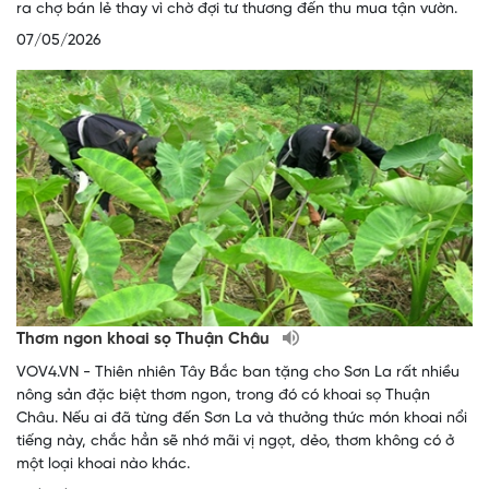
ra chợ bán lẻ thay vì chờ đợi tư thương đến thu mua tận vườn.
07/05/2026
Thơm ngon khoai sọ Thuận Châu
VOV4.VN - Thiên nhiên Tây Bắc ban tặng cho Sơn La rất nhiều
nông sản đặc biệt thơm ngon, trong đó có khoai sọ Thuận
Châu. Nếu ai đã từng đến Sơn La và thưởng thức món khoai nổi
tiếng này, chắc hẳn sẽ nhớ mãi vị ngọt, dẻo, thơm không có ở
một loại khoai nào khác.