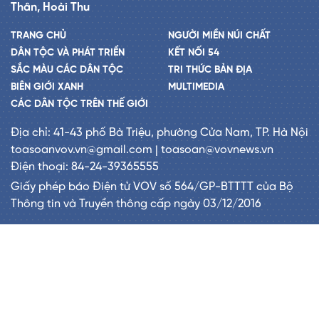
Thân, Hoài Thu
TRANG CHỦ
NGƯỜI MIỀN NÚI CHẤT
DÂN TỘC VÀ PHÁT TRIỂN
KẾT NỐI 54
SẮC MÀU CÁC DÂN TỘC
TRI THỨC BẢN ĐỊA
BIÊN GIỚI XANH
MULTIMEDIA
CÁC DÂN TỘC TRÊN THẾ GIỚI
Địa chỉ: 41-43 phố Bà Triệu, phường Cửa Nam, TP. Hà Nội
toasoanvov.vn@gmail.com | toasoan@vovnews.vn
Điện thoại: 84-24-39365555
Giấy phép báo Điện tử VOV số 564/GP-BTTTT của Bộ
Thông tin và Truyền thông cấp ngày 03/12/2016