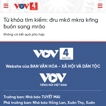
Từ khóa tìm kiếm:
đru mkŏ mkra krĭng
ƀuôn sang mrâo
Không có kết quả phù hợp
Website của BAN VĂN HÓA - XÃ HỘI VÀ DÂN TỘC
Trưởng ban: Nhà báo TUYẾT MAI
Phó trưởng ban: Nhà báo Hồng Lan, Xuân Thọ, Xuân