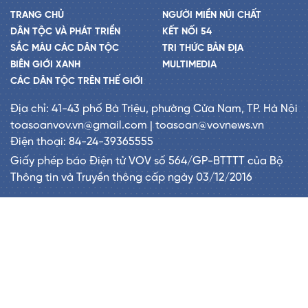
TRANG CHỦ
NGƯỜI MIỀN NÚI CHẤT
DÂN TỘC VÀ PHÁT TRIỂN
KẾT NỐI 54
SẮC MÀU CÁC DÂN TỘC
TRI THỨC BẢN ĐỊA
BIÊN GIỚI XANH
MULTIMEDIA
CÁC DÂN TỘC TRÊN THẾ GIỚI
Địa chỉ: 41-43 phố Bà Triệu, phường Cửa Nam, TP. Hà Nội
toasoanvov.vn@gmail.com | toasoan@vovnews.vn
Điện thoại: 84-24-39365555
Giấy phép báo Điện tử VOV số 564/GP-BTTTT của Bộ
Thông tin và Truyền thông cấp ngày 03/12/2016