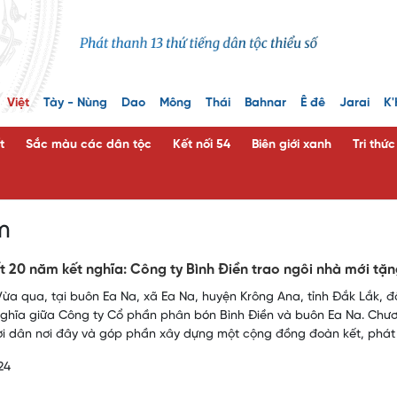
Việt
Tày - Nùng
Dao
Mông
Thái
Bahnar
Ê đê
Jarai
K'
t
Sắc màu các dân tộc
Kết nối 54
Biên giới xanh
Tri thứ
m
t 20 năm kết nghĩa: Công ty Bình Điền trao ngôi nhà mới tặn
ừa qua, tại buôn Ea Na, xã Ea Na, huyện Krông Ana, tỉnh Đắk Lắk, đã
nghĩa giữa Công ty Cổ phần phân bón Bình Điền và buôn Ea Na. Chư
i dân nơi đây và góp phần xây dựng một cộng đồng đoàn kết, phát t
24