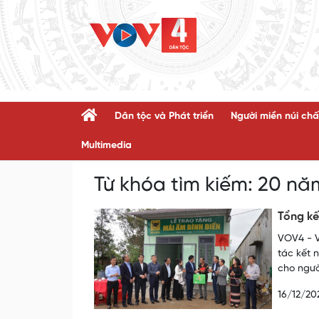
Dân tộc và Phát triển
Người miền núi chấ
Multimedia
Từ khóa tìm kiếm:
20 nă
Tổng kế
VOV4 - V
tác kết 
cho ngườ
16/12/20