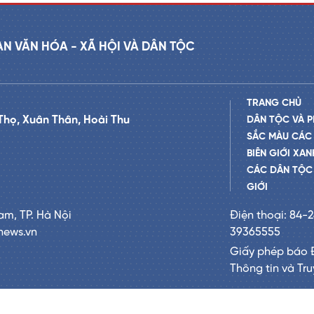
AN VĂN HÓA - XÃ HỘI VÀ DÂN TỘC
TRANG CHỦ
Thọ, Xuân Thân, Hoài Thu
DÂN TỘC VÀ P
SẮC MÀU CÁC
BIÊN GIỚI XAN
CÁC DÂN TỘC 
GIỚI
am, TP. Hà Nội
Điện thoại: 84-
news.vn
39365555
Giấy phép báo 
Thông tin và Tr