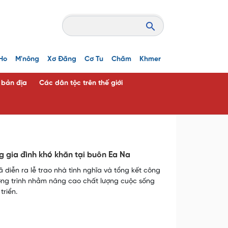
Ho
M'nông
Xơ Đăng
Cơ Tu
Chăm
Khmer
c bản địa
Các dân tộc trên thế giới
g gia đình khó khăn tại buôn Ea Na
 diễn ra lễ trao nhà tình nghĩa và tổng kết công
ơng trình nhằm nâng cao chất lượng cuộc sống
riển.