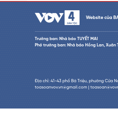
Website của B
Trưởng ban: Nhà báo TUYẾT MAI
Phó trưởng ban: Nhà báo Hồng Lan, Xuân 
Địa chỉ: 41-43 phố Bà Triệu, phường Cửa N
toasoanvov.vn@gmail.com | toasoan@vov