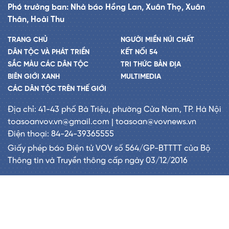
Phó trưởng ban: Nhà báo Hồng Lan, Xuân Thọ, Xuân
Thân, Hoài Thu
TRANG CHỦ
NGƯỜI MIỀN NÚI CHẤT
DÂN TỘC VÀ PHÁT TRIỂN
KẾT NỐI 54
SẮC MÀU CÁC DÂN TỘC
TRI THỨC BẢN ĐỊA
BIÊN GIỚI XANH
MULTIMEDIA
CÁC DÂN TỘC TRÊN THẾ GIỚI
Địa chỉ: 41-43 phố Bà Triệu, phường Cửa Nam, TP. Hà Nội
toasoanvov.vn@gmail.com | toasoan@vovnews.vn
Điện thoại: 84-24-39365555
Giấy phép báo Điện tử VOV số 564/GP-BTTTT của Bộ
Thông tin và Truyền thông cấp ngày 03/12/2016