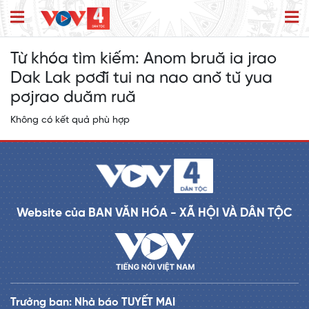
Từ khóa tìm kiếm:
Anom bruă ia jrao
Dak Lak pơđĭ tui na nao anŏ tŭ yua
pơjrao duăm ruă
Không có kết quả phù hợp
Website của BAN VĂN HÓA - XÃ HỘI VÀ DÂN TỘC
Trưởng ban: Nhà báo TUYẾT MAI