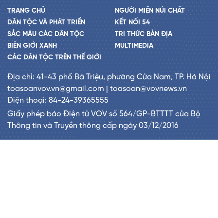
TRANG CHỦ
NGƯỜI MIỀN NÚI CHẤT
DÂN TỘC VÀ PHÁT TRIỂN
KẾT NỐI 54
SẮC MÀU CÁC DÂN TỘC
TRI THỨC BẢN ĐỊA
BIÊN GIỚI XANH
MULTIMEDIA
CÁC DÂN TỘC TRÊN THẾ GIỚI
Địa chỉ: 41-43 phố Bà Triệu, phường Cửa Nam, TP. Hà Nội
toasoanvov.vn@gmail.com | toasoan@vovnews.vn
Điện thoại: 84-24-39365555
Giấy phép báo Điện tử VOV số 564/GP-BTTTT của Bộ
Thông tin và Truyền thông cấp ngày 03/12/2016