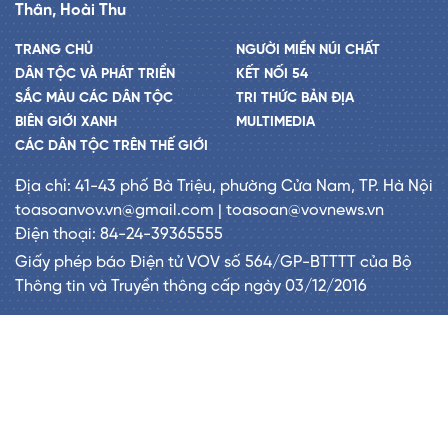
Thân, Hoài Thu
TRANG CHỦ
NGƯỜI MIỀN NÚI CHẤT
DÂN TỘC VÀ PHÁT TRIỂN
KẾT NỐI 54
SẮC MÀU CÁC DÂN TỘC
TRI THỨC BẢN ĐỊA
BIÊN GIỚI XANH
MULTIMEDIA
CÁC DÂN TỘC TRÊN THẾ GIỚI
Địa chỉ: 41-43 phố Bà Triệu, phường Cửa Nam, TP. Hà Nội
toasoanvov.vn@gmail.com | toasoan@vovnews.vn
Điện thoại: 84-24-39365555
Giấy phép báo Điện tử VOV số 564/GP-BTTTT của Bộ
Thông tin và Truyền thông cấp ngày 03/12/2016