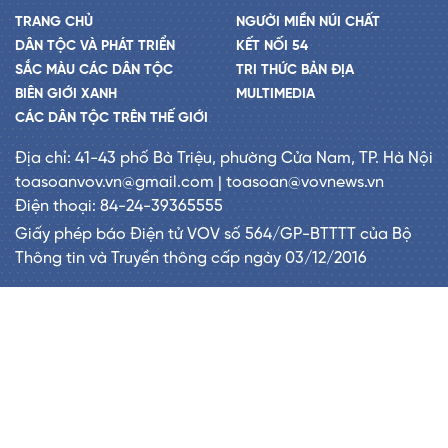
TRANG CHỦ
NGƯỜI MIỀN NÚI CHẤT
DÂN TỘC VÀ PHÁT TRIỂN
KẾT NỐI 54
SẮC MÀU CÁC DÂN TỘC
TRI THỨC BẢN ĐỊA
BIÊN GIỚI XANH
MULTIMEDIA
CÁC DÂN TỘC TRÊN THẾ GIỚI
Địa chỉ: 41-43 phố Bà Triệu, phường Cửa Nam, TP. Hà Nội
toasoanvov.vn@gmail.com | toasoan@vovnews.vn
Điện thoại: 84-24-39365555
Giấy phép báo Điện tử VOV số 564/GP-BTTTT của Bộ
Thông tin và Truyền thông cấp ngày 03/12/2016