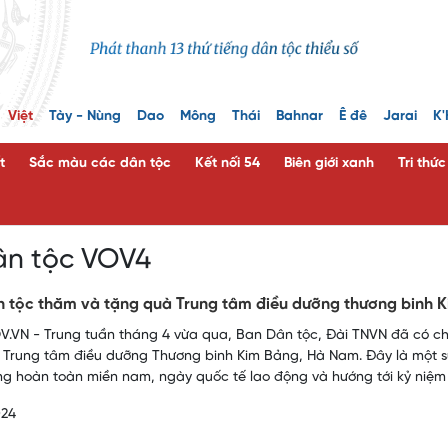
Việt
Tày - Nùng
Dao
Mông
Thái
Bahnar
Ê đê
Jarai
K'
t
Sắc màu các dân tộc
Kết nối 54
Biên giới xanh
Tri thứ
ân tộc VOV4
 tộc thăm và tặng quà Trung tâm điều dưỡng thương binh 
.VN - Trung tuần tháng 4 vừa qua, Ban Dân tộc, Đài TNVN đã có ch
 Trung tâm điều dưỡng Thương binh Kim Bảng, Hà Nam. Đây là một s
ng hoàn toàn miền nam, ngày quốc tế lao động và hướng tới kỷ niệm
024