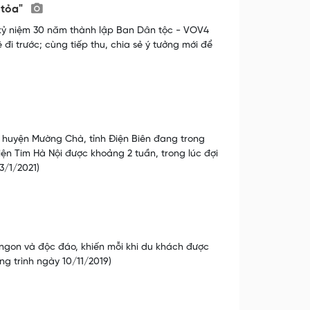
 tỏa"
ễ kỷ niệm 30 năm thành lập Ban Dân tộc - VOV4
 đi trước; cùng tiếp thu, chia sẻ ý tưởng mới để
 huyện Mường Chà, tỉnh Điện Biên đang trong
iện Tim Hà Nội được khoảng 2 tuần, trong lúc đợi
3/1/2021)
ngon và độc đáo, khiến mỗi khi du khách được
g trình ngày 10/11/2019)