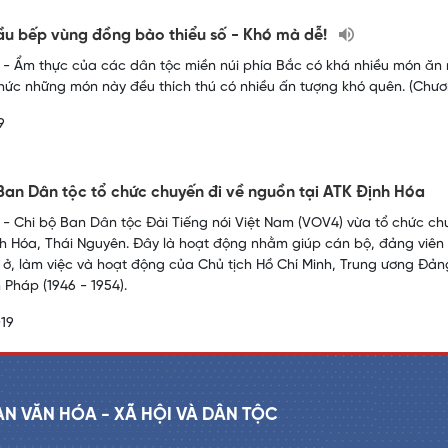
u bếp vùng đồng bào thiểu số - Khó mà dễ!
- Ẩm thực của các dân tộc miền núi phía Bắc có khá nhiều món ăn 
hức những món này đều thích thú có nhiều ấn tượng khó quên. (Chươn
9
Ban Dân tộc tổ chức chuyến đi về nguồn tại ATK Định Hóa
- Chi bộ Ban Dân tộc Đài Tiếng nói Việt Nam (VOV4) vừa tổ chức chuy
nh Hóa, Thái Nguyên. Đây là hoạt động nhằm giúp cán bộ, đảng viên 
 ở, làm việc và hoạt động của Chủ tịch Hồ Chí Minh, Trung ương Đản
 Pháp (1946 - 1954).
19
AN VĂN HÓA - XÃ HỘI VÀ DÂN TỘC