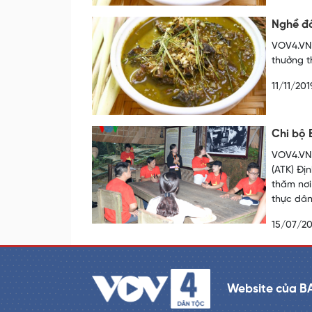
Nghề đầ
VOV4.VN 
thưởng t
11/11/201
Chi bộ 
VOV4.VN 
(ATK) Đị
thăm nơi
thực dân
15/07/20
Website của B