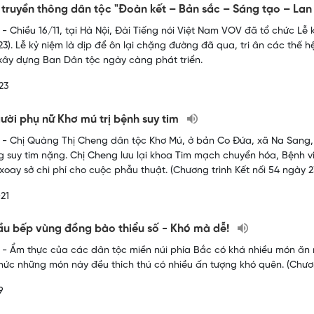
truyền thông dân tộc "Đoàn kết – Bản sắc – Sáng tạo – Lan
- Chiều 16/11, tại Hà Nội, Đài Tiếng nói Việt Nam VOV đã tổ chức L
23). Lễ kỷ niệm là dịp để ôn lại chặng đường đã qua, tri ân các thế hệ
 xây dựng Ban Dân tộc ngày càng phát triển.
23
ười phụ nữ Khơ mú trị bệnh suy tim
- Chị Quàng Thị Cheng dân tộc Khơ Mú, ở bản Co Đứa, xã Na Sang,
ng suy tim nặng. Chị Cheng lưu lại khoa Tim mạch chuyển hóa, Bệnh v
 xoay sở chi phí cho cuộc phẫu thuật. (Chương trình Kết nối 54 ngày 2
21
u bếp vùng đồng bào thiểu số - Khó mà dễ!
- Ẩm thực của các dân tộc miền núi phía Bắc có khá nhiều món ăn 
hức những món này đều thích thú có nhiều ấn tượng khó quên. (Chươn
9