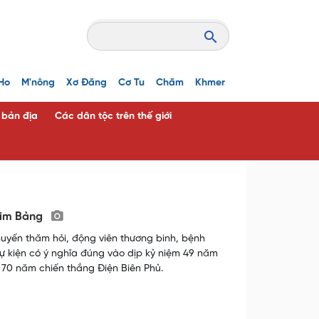
Ho
M'nông
Xơ Đăng
Cơ Tu
Chăm
Khmer
c bản địa
Các dân tộc trên thế giới
Kim Bảng
uyến thăm hỏi, động viên thương binh, bệnh
ự kiện có ý nghĩa đúng vào dịp kỷ niệm 49 năm
 70 năm chiến thắng Điện Biên Phủ.