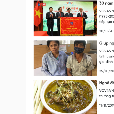
30 năm 
VOV4.VN 
(1993-20
tiếp tục
20/11/20
Giúp ng
VOV4.VN 
tình trạ
gia đình
25/01/20
Nghề đầ
VOV4.VN 
thưởng t
11/11/201