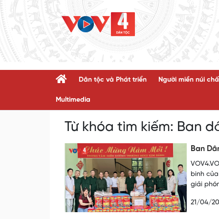
Dân tộc và Phát triển
Người miền núi chấ
Multimedia
Từ khóa tìm kiếm:
Ban d
Ban Dân
VOV4.VOV
binh của
giải phó
21/04/2