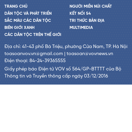
TRANG CHỦ
NGƯỜI MIỀN NÚI CHẤT
DÂN TỘC VÀ PHÁT TRIỂN
KẾT NỐI 54
SẮC MÀU CÁC DÂN TỘC
TRI THỨC BẢN ĐỊA
BIÊN GIỚI XANH
MULTIMEDIA
CÁC DÂN TỘC TRÊN THẾ GIỚI
Địa chỉ: 41-43 phố Bà Triệu, phường Cửa Nam, TP. Hà Nội
toasoanvov.vn@gmail.com | toasoan@vovnews.vn
Điện thoại: 84-24-39365555
Giấy phép báo Điện tử VOV số 564/GP-BTTTT của Bộ
Thông tin và Truyền thông cấp ngày 03/12/2016