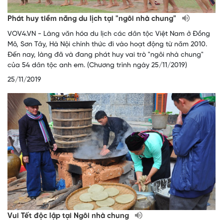
Phát huy tiềm năng du lịch tại "ngôi nhà chung"
VOV4.VN - Làng văn hóa du lịch các dân tộc Việt Nam ở Đồng
Mô, Sơn Tây, Hà Nội chính thức đi vào hoạt động từ năm 2010.
Đến nay, làng đã và đang phát huy vai trò "ngôi nhà chung"
của 54 dân tộc anh em. (Chương trình ngày 25/11/2019)
25/11/2019
Vui Tết độc lập tại Ngôi nhà chung