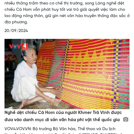
nhiều thăng trầm theo cơ chế thị trường, song Làng nghề dệt
chiếu Cà Hom vẫn phát huy tốt vai trò giải quyết việc làm cho
lao động nông thôn, giữ gìn nét văn hóa truyền thống đặc sắc ở
địa phương.
20/09/2024
Nghề dệt chiếu Cà Hom của người Khmer Trà Vinh được
đưa vào danh mục di sản văn hóa phi vật thể quốc gia
VOV4.VOV.VN: Bộ trưởng Bộ Văn hóa, Thể thao và Du lịch