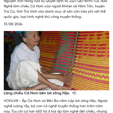
Nguyễn Văn Hùng vừa ký Quyết định số 2321/QĐ-BVHTTDL đưa
Nghề làm chiếu Cà Hom của người Khmer xã Hàm Tân, huyện
Trà Cú, tỉnh Trà Vinh vào danh mục di sản văn hóa phi vật thể
quốc gia, loại hình nghề thủ công truyền thống.
13/08/2024
Làng chiếu Cà Hom bên bờ sông Hậu
VOV4.VN - Ấp Cà Hom và Bến Bạ nằm cặp bờ sông Hậu. Ngoài
nghề ruộng rẫy, bà con có nghề truyền thống hơn trăm năm
nay. Tuy chỉ có hơn 450 hộ ở hai ấp làm nghề dệt chiếu, nhưng