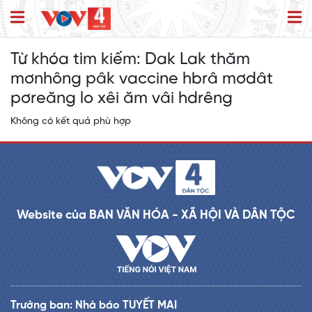
Từ khóa tìm kiếm:
Dak Lak thăm
mơnhông pâk vaccine hbrâ mơdât
pơreăng lo xêi ăm vâi hdrêng
Không có kết quả phù hợp
Website của BAN VĂN HÓA - XÃ HỘI VÀ DÂN TỘC
Trưởng ban: Nhà báo TUYẾT MAI