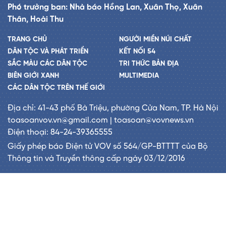
Phó trưởng ban: Nhà báo Hồng Lan, Xuân Thọ, Xuân
Thân, Hoài Thu
TRANG CHỦ
NGƯỜI MIỀN NÚI CHẤT
DÂN TỘC VÀ PHÁT TRIỂN
KẾT NỐI 54
SẮC MÀU CÁC DÂN TỘC
TRI THỨC BẢN ĐỊA
BIÊN GIỚI XANH
MULTIMEDIA
CÁC DÂN TỘC TRÊN THẾ GIỚI
Địa chỉ: 41-43 phố Bà Triệu, phường Cửa Nam, TP. Hà Nội
toasoanvov.vn@gmail.com | toasoan@vovnews.vn
Điện thoại: 84-24-39365555
Giấy phép báo Điện tử VOV số 564/GP-BTTTT của Bộ
Thông tin và Truyền thông cấp ngày 03/12/2016