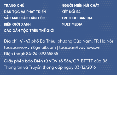
TRANG CHỦ
NGƯỜI MIỀN NÚI CHẤT
DÂN TỘC VÀ PHÁT TRIỂN
KẾT NỐI 54
SẮC MÀU CÁC DÂN TỘC
TRI THỨC BẢN ĐỊA
BIÊN GIỚI XANH
MULTIMEDIA
CÁC DÂN TỘC TRÊN THẾ GIỚI
Địa chỉ: 41-43 phố Bà Triệu, phường Cửa Nam, TP. Hà Nội
toasoanvov.vn@gmail.com | toasoan@vovnews.vn
Điện thoại: 84-24-39365555
Giấy phép báo Điện tử VOV số 564/GP-BTTTT của Bộ
Thông tin và Truyền thông cấp ngày 03/12/2016