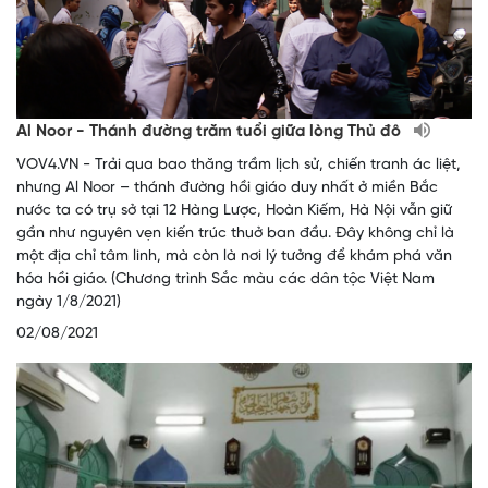
Al Noor - Thánh đường trăm tuổi giữa lòng Thủ đô
VOV4.VN - Trải qua bao thăng trầm lịch sử, chiến tranh ác liệt,
nhưng Al Noor – thánh đường hồi giáo duy nhất ở miền Bắc
nước ta có trụ sở tại 12 Hàng Lược, Hoàn Kiếm, Hà Nội vẫn giữ
gần như nguyên vẹn kiến trúc thuở ban đầu. Đây không chỉ là
một địa chỉ tâm linh, mà còn là nơi lý tưởng để khám phá văn
hóa hồi giáo. (Chương trình Sắc màu các dân tộc Việt Nam
ngày 1/8/2021)
02/08/2021