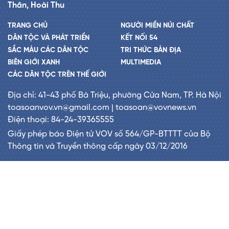
Thân, Hoài Thu
TRANG CHỦ
NGƯỜI MIỀN NÚI CHẤT
DÂN TỘC VÀ PHÁT TRIỂN
KẾT NỐI 54
SẮC MÀU CÁC DÂN TỘC
TRI THỨC BẢN ĐỊA
BIÊN GIỚI XANH
MULTIMEDIA
CÁC DÂN TỘC TRÊN THẾ GIỚI
Địa chỉ: 41-43 phố Bà Triệu, phường Cửa Nam, TP. Hà Nội
toasoanvov.vn@gmail.com | toasoan@vovnews.vn
Điện thoại: 84-24-39365555
Giấy phép báo Điện tử VOV số 564/GP-BTTTT của Bộ
Thông tin và Truyền thông cấp ngày 03/12/2016