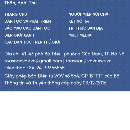
Thân, Hoài Thu
TRANG CHỦ
NGƯỜI MIỀN NÚI CHẤT
DÂN TỘC VÀ PHÁT TRIỂN
KẾT NỐI 54
SẮC MÀU CÁC DÂN TỘC
TRI THỨC BẢN ĐỊA
BIÊN GIỚI XANH
MULTIMEDIA
CÁC DÂN TỘC TRÊN THẾ GIỚI
Địa chỉ: 41-43 phố Bà Triệu, phường Cửa Nam, TP. Hà Nội
toasoanvov.vn@gmail.com | toasoan@vovnews.vn
Điện thoại: 84-24-39365555
Giấy phép báo Điện tử VOV số 564/GP-BTTTT của Bộ
Thông tin và Truyền thông cấp ngày 03/12/2016