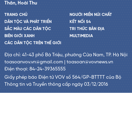
Thân, Hoài Thu
TRANG CHỦ
NGƯỜI MIỀN NÚI CHẤT
DÂN TỘC VÀ PHÁT TRIỂN
KẾT NỐI 54
SẮC MÀU CÁC DÂN TỘC
TRI THỨC BẢN ĐỊA
BIÊN GIỚI XANH
MULTIMEDIA
CÁC DÂN TỘC TRÊN THẾ GIỚI
Địa chỉ: 41-43 phố Bà Triệu, phường Cửa Nam, TP. Hà Nội
toasoanvov.vn@gmail.com | toasoan@vovnews.vn
Điện thoại: 84-24-39365555
Giấy phép báo Điện tử VOV số 564/GP-BTTTT của Bộ
Thông tin và Truyền thông cấp ngày 03/12/2016