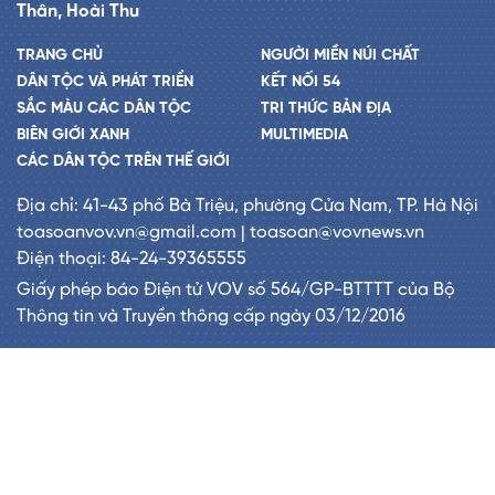
Thân, Hoài Thu
TRANG CHỦ
NGƯỜI MIỀN NÚI CHẤT
DÂN TỘC VÀ PHÁT TRIỂN
KẾT NỐI 54
SẮC MÀU CÁC DÂN TỘC
TRI THỨC BẢN ĐỊA
BIÊN GIỚI XANH
MULTIMEDIA
CÁC DÂN TỘC TRÊN THẾ GIỚI
Địa chỉ: 41-43 phố Bà Triệu, phường Cửa Nam, TP. Hà Nội
toasoanvov.vn@gmail.com | toasoan@vovnews.vn
Điện thoại: 84-24-39365555
Giấy phép báo Điện tử VOV số 564/GP-BTTTT của Bộ
Thông tin và Truyền thông cấp ngày 03/12/2016