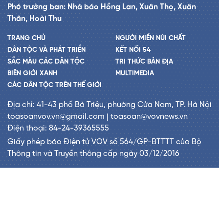
Phó trưởng ban: Nhà báo Hồng Lan, Xuân Thọ, Xuân
Thân, Hoài Thu
TRANG CHỦ
NGƯỜI MIỀN NÚI CHẤT
DÂN TỘC VÀ PHÁT TRIỂN
KẾT NỐI 54
SẮC MÀU CÁC DÂN TỘC
TRI THỨC BẢN ĐỊA
BIÊN GIỚI XANH
MULTIMEDIA
CÁC DÂN TỘC TRÊN THẾ GIỚI
Địa chỉ: 41-43 phố Bà Triệu, phường Cửa Nam, TP. Hà Nội
toasoanvov.vn@gmail.com | toasoan@vovnews.vn
Điện thoại: 84-24-39365555
Giấy phép báo Điện tử VOV số 564/GP-BTTTT của Bộ
Thông tin và Truyền thông cấp ngày 03/12/2016