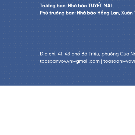
Trưởng ban: Nhà báo TUYẾT MAI
Phó trưởng ban: Nhà báo Hồng Lan, Xuân 
Địa chỉ: 41-43 phố Bà Triệu, phường Cửa N
toasoanvov.vn@gmail.com | toasoan@vov