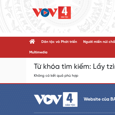
Dân tộc và Phát triển
Người miền núi chấ
Multimedia
Từ khóa tìm kiếm:
Lầy tz
Không có kết quả phù hợp
Website của B