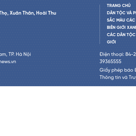
TRANG CHỦ
Thọ, Xuân Thân, Hoài Thu
DÂN TỘC VÀ P
SẮC MÀU CÁC
BIÊN GIỚI XAN
CÁC DÂN TỘC 
GIỚI
am, TP. Hà Nội
Điện thoại: 84-
news.vn
39365555
Giấy phép báo 
Thông tin và Tr