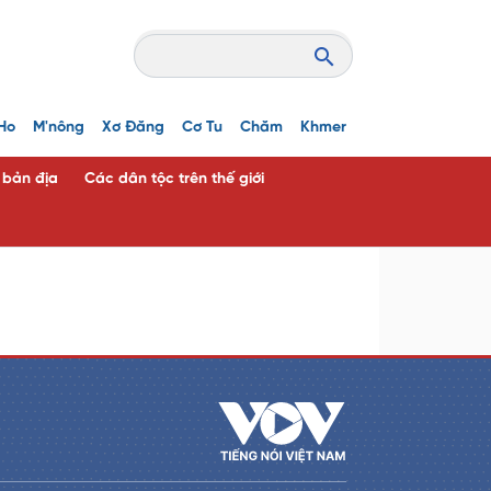
Ho
M'nông
Xơ Đăng
Cơ Tu
Chăm
Khmer
c bản địa
Các dân tộc trên thế giới