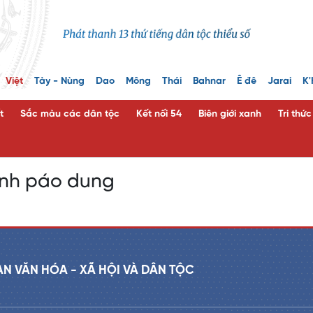
Việt
Tày - Nùng
Dao
Mông
Thái
Bahnar
Ê đê
Jarai
K'
t
Sắc màu các dân tộc
Kết nối 54
Biên giới xanh
Tri thứ
ình páo dung
AN VĂN HÓA - XÃ HỘI VÀ DÂN TỘC