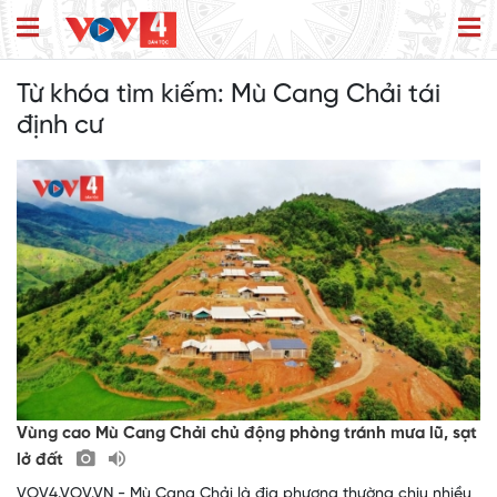
Từ khóa tìm kiếm:
Mù Cang Chải tái
định cư
Vùng cao Mù Cang Chải chủ động phòng tránh mưa lũ, sạt
lở đất
VOV4.VOV.VN - Mù Cang Chải là địa phương thường chịu nhiều