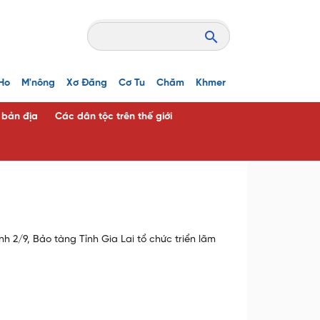
Ho
M'nông
Xơ Đăng
Cơ Tu
Chăm
Khmer
c bản địa
Các dân tộc trên thế giới
/9, Bảo tàng Tỉnh Gia Lai tổ chức triển lãm