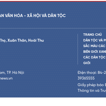
AN VĂN HÓA - XÃ HỘI VÀ DÂN TỘC
TRANG CHỦ
Thọ, Xuân Thân, Hoài Thu
DÂN TỘC VÀ P
SẮC MÀU CÁC
BIÊN GIỚI XAN
CÁC DÂN TỘC 
GIỚI
am, TP. Hà Nội
Điện thoại: 84-
news.vn
39365555
Giấy phép báo 
Thông tin và Tr