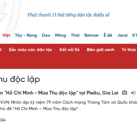
Việt
Tày - Nùng
Dao
Mông
Thái
Bahnar
Ê đê
Jarai
K'
t
Sắc màu các dân tộc
Kết nối 54
Biên giới xanh
Tri thứ
hu độc lập
ãm "Hồ Chí Minh - Mùa Thu độc lập" tại Pleiku, Gia Lai
.VN: Nhân dịp kỷ niệm 79 năm Cách mạng Tháng Tám và Quốc khánh 2
chủ đề “Hồ Chí Minh – Mùa Thu độc lập” .
024