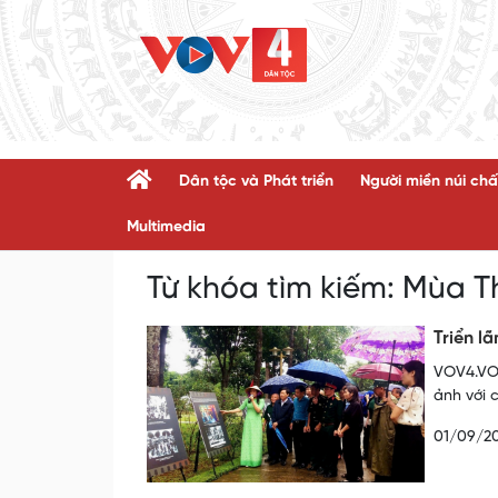
Dân tộc và Phát triển
Người miền núi chấ
Multimedia
Từ khóa tìm kiếm:
Mùa T
Triển l
VOV4.VOV
ảnh với 
01/09/2