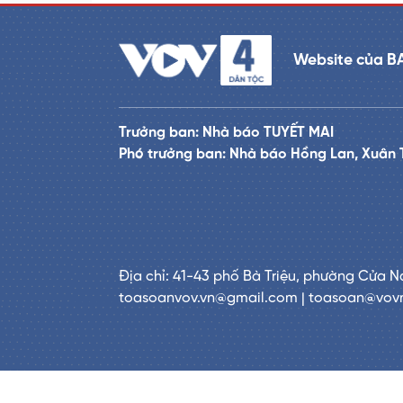
Website của B
Trưởng ban: Nhà báo TUYẾT MAI
Phó trưởng ban: Nhà báo Hồng Lan, Xuân 
Địa chỉ: 41-43 phố Bà Triệu, phường Cửa N
toasoanvov.vn@gmail.com | toasoan@vov