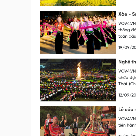
Xòe - S
VOV4.VN 
thống đặ
toàn cầu
19/09/2
Nghệ th
VOV4.VN 
chứa đựn
Thái. (C
12/09/2
Lễ cầu 
VOV4.VN 
tiến hàn