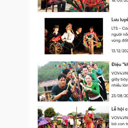
16/05/2
Lưu luy
LTS - Cá
người nồ
vùng đất
13/12/20
Điệu “k
VOV4.VN 
giãy bày
nhiều là
23/08/2
Lễ hội 
VOV4.VN 
bà con t