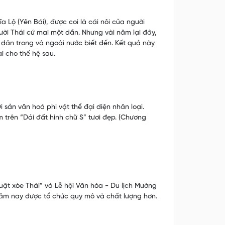
 Lộ (Yên Bái), được coi là cái nôi của người
ười Thái cứ mai một dần. Nhưng vài năm lại đây,
ân trong và ngoài nước biết đến. Kết quả này
 cho thế hệ sau.
 sản văn hoá phi vật thể đại diện nhân loại.
trên “Dải đất hình chữ S” tươi đẹp. (Chương
ật xòe Thái” và Lễ hội Văn hóa - Du lịch Mường
m nay được tổ chức quy mô và chất lượng hơn.