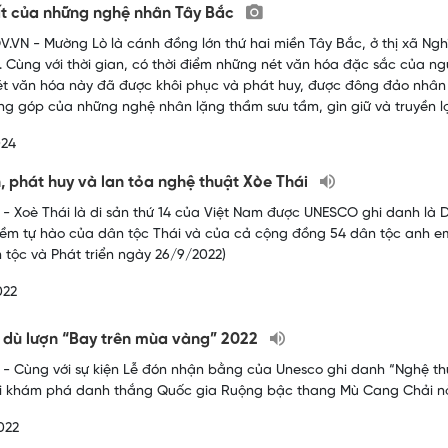
ất của những nghệ nhân Tây Bắc
.VN - Mường Lò là cánh đồng lớn thứ hai miền Tây Bắc, ở thị xã Nghĩa
. Cùng với thời gian, có thời điểm những nét văn hóa đặc sắc của ng
t văn hóa này đã được khôi phục và phát huy, được đông đảo nhân d
g góp của những nghệ nhân lặng thầm sưu tầm, gìn giữ và truyền lại
024
, phát huy và lan tỏa nghệ thuật Xòe Thái
- Xoè Thái là di sản thứ 14 của Việt Nam được UNESCO ghi danh là Di
iềm tự hào của dân tộc Thái và của cả cộng đồng 54 dân tộc anh em 
n tộc và Phát triển ngày 26/9/2022)
022
l dù lượn “Bay trên mùa vàng” 2022
- Cùng với sự kiện Lễ đón nhận bằng của Unesco ghi danh “Nghệ thu
ội khám phá danh thắng Quốc gia Ruộng bậc thang Mù Cang Chải nă
022