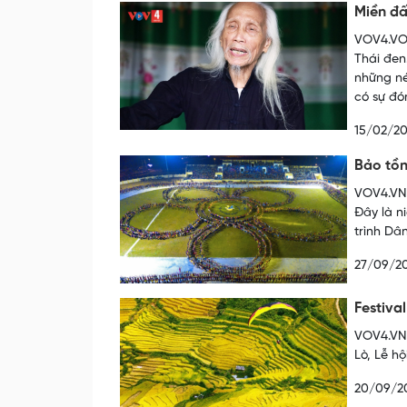
Miền đ
VOV4.VOV
Thái đen
những né
có sự đón
15/02/2
Bảo tồn
VOV4.VN 
Đây là n
trình Dâ
27/09/2
Festiva
VOV4.VN 
Lò, Lễ h
20/09/2