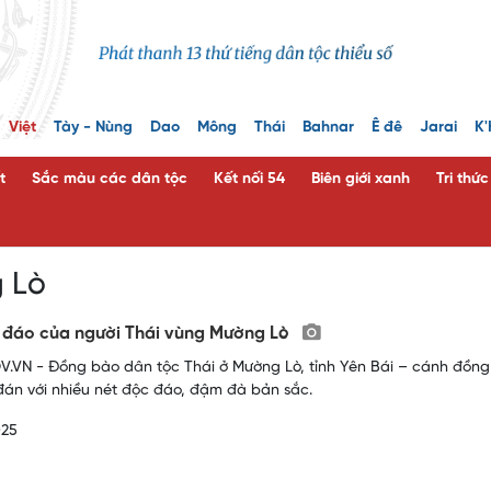
Việt
Tày - Nùng
Dao
Mông
Thái
Bahnar
Ê đê
Jarai
K'
t
Sắc màu các dân tộc
Kết nối 54
Biên giới xanh
Tri thứ
 Lò
 đáo của người Thái vùng Mường Lò
.VN - Đồng bào dân tộc Thái ở Mường Lò, tỉnh Yên Bái – cánh đồng 
án với nhiều nét độc đáo, đậm đà bản sắc.
025