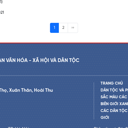
1)
21
1
2
››
AN VĂN HÓA - XÃ HỘI VÀ DÂN TỘC
TRANG CHỦ
Thọ, Xuân Thân, Hoài Thu
DÂN TỘC VÀ P
SẮC MÀU CÁC
BIÊN GIỚI XAN
CÁC DÂN TỘC 
GIỚI