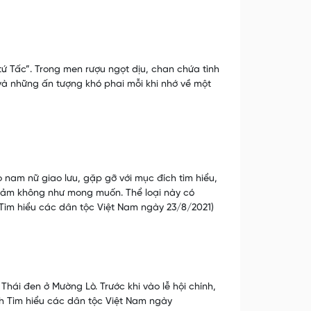
ứ Tấc”. Trong men rượu ngọt dịu, chan chứa tình
à những ấn tượng khó phai mỗi khi nhớ về một
o nam nữ giao lưu, gặp gỡ với mục đích tìm hiểu,
nh cảm không như mong muốn. Thể loại này có
h Tìm hiểu các dân tộc Việt Nam ngày 23/8/2021)
hái đen ở Mường Lò. Trước khi vào lễ hội chính,
nh Tìm hiểu các dân tộc Việt Nam ngày