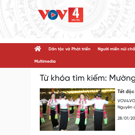
Dân tộc và Phát triển
Người miền núi chấ
Multimedia
Từ khóa tìm kiếm:
Mường
Tết độc
VOV4.VOV
Nguyên đ
28/01/2