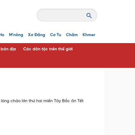
Ho
M'nông
Xơ Đăng
Cơ Tu
Chăm
Khmer
c bản địa
Các dân tộc trên thế giới
lòng chảo lớn thứ hai miền Tây Bắc ăn Tết