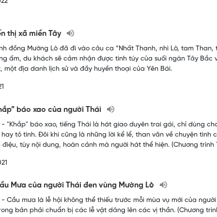
022
ến thị xã miền Tây
nh đồng Mường Lò đã đi vào câu ca “Nhất Thanh, nhì Lò, tam Than, t
ng ấm, du khách sẽ cảm nhận được tinh túy của suối ngàn Tây Bắc v
, một địa danh lịch sử và đầy huyền thoại của Yên Bái.
21
hắp” báo xao của người Thái
- "Khắp" báo xao, tiếng Thái là hát giao duyên trai gái, chỉ dùng ch
 hay tỏ tình. Đôi khi cũng là những lời kể lể, than vãn về chuyện tì
n điệu, tùy nội dung, hoàn cảnh mà người hát thể hiện. (Chương trìn
021
cầu Mưa của người Thái đen vùng Mường Lò
- Cầu mưa là lễ hội không thể thiếu trước mỗi mùa vụ mới của người T
rong bản phải chuẩn bị các lễ vật dâng lên các vị thần. (Chương trì