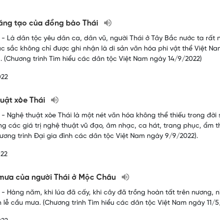
áng tạo của đồng bào Thái
- Là dân tộc yêu dân ca, dân vũ, người Thái ở Tây Bắc nước ta rất nổ
c sắc không chỉ được ghi nhận là di sản văn hóa phi vật thể Việt Na
. (Chương trình Tìm hiểu các dân tộc Việt Nam ngày 14/9/2022)
022
uật xòe Thái
- Nghệ thuật xòe Thái là một nét văn hóa không thể thiếu trong đời 
g các giá trị nghệ thuật vũ đạo, âm nhạc, ca hát, trang phục, ẩm 
hương trình Đại gia đình các dân tộc Việt Nam ngày 9/9/2022).
022
mưa của người Thái ở Mộc Châu
- Hàng năm, khi lúa đã cấy, khi cây đã trồng hoàn tất trên nương, nh
h lễ cầu mưa. (Chương trình Tìm hiểu các dân tộc Việt Nam ngày 11/5