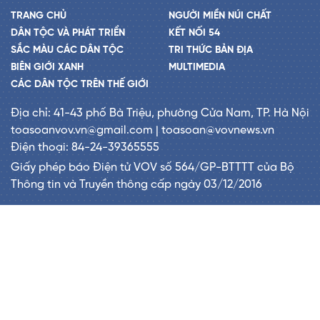
TRANG CHỦ
NGƯỜI MIỀN NÚI CHẤT
DÂN TỘC VÀ PHÁT TRIỂN
KẾT NỐI 54
SẮC MÀU CÁC DÂN TỘC
TRI THỨC BẢN ĐỊA
BIÊN GIỚI XANH
MULTIMEDIA
CÁC DÂN TỘC TRÊN THẾ GIỚI
Địa chỉ: 41-43 phố Bà Triệu, phường Cửa Nam, TP. Hà Nội
toasoanvov.vn@gmail.com | toasoan@vovnews.vn
Điện thoại: 84-24-39365555
Giấy phép báo Điện tử VOV số 564/GP-BTTTT của Bộ
Thông tin và Truyền thông cấp ngày 03/12/2016