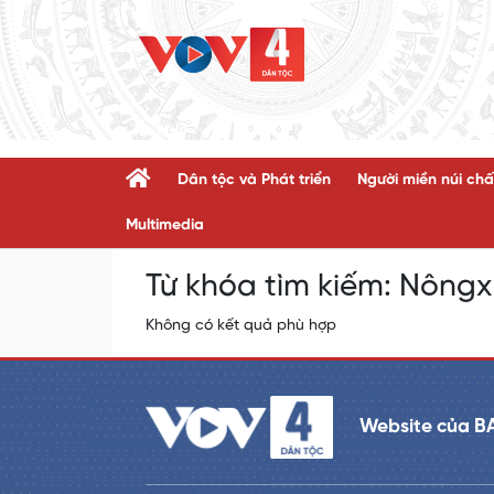
Dân tộc và Phát triển
Người miền núi chấ
Multimedia
Từ khóa tìm kiếm:
Nôngx 
Không có kết quả phù hợp
Website của B