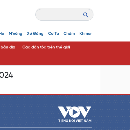
Ho
M'nông
Xơ Đăng
Cơ Tu
Chăm
Khmer
c bản địa
Các dân tộc trên thế giới
2024