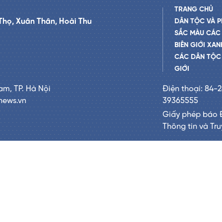
TRANG CHỦ
Thọ, Xuân Thân, Hoài Thu
DÂN TỘC VÀ P
SẮC MÀU CÁC
BIÊN GIỚI XAN
CÁC DÂN TỘC 
GIỚI
am, TP. Hà Nội
Điện thoại: 84-
news.vn
39365555
Giấy phép báo 
Thông tin và Tr