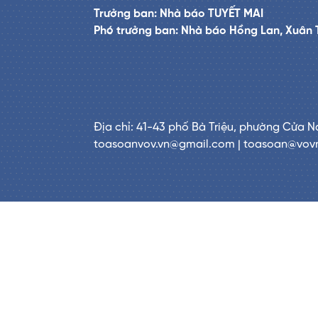
Trưởng ban: Nhà báo TUYẾT MAI
Phó trưởng ban: Nhà báo Hồng Lan, Xuân 
Địa chỉ: 41-43 phố Bà Triệu, phường Cửa N
toasoanvov.vn@gmail.com | toasoan@vov