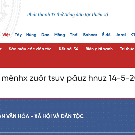
Việt
Tày - Nùng
Dao
Mông
Thái
Bahnar
Ê đê
Jarai
K'
t
Sắc màu các dân tộc
Kết nối 54
Biên giới xanh
Tri thứ
mênhx zuôr tsuv pâuz hnuz 14-5-
AN VĂN HÓA - XÃ HỘI VÀ DÂN TỘC