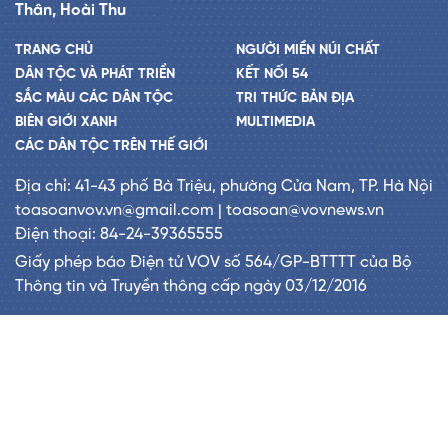
Thân, Hoài Thu
TRANG CHỦ
NGƯỜI MIỀN NÚI CHẤT
DÂN TỘC VÀ PHÁT TRIỂN
KẾT NỐI 54
SẮC MÀU CÁC DÂN TỘC
TRI THỨC BẢN ĐỊA
BIÊN GIỚI XANH
MULTIMEDIA
CÁC DÂN TỘC TRÊN THẾ GIỚI
Địa chỉ: 41-43 phố Bà Triệu, phường Cửa Nam, TP. Hà Nội
toasoanvov.vn@gmail.com | toasoan@vovnews.vn
Điện thoại: 84-24-39365555
Giấy phép báo Điện tử VOV số 564/GP-BTTTT của Bộ
Thông tin và Truyền thông cấp ngày 03/12/2016