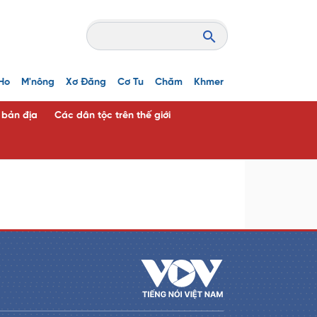
Ho
M'nông
Xơ Đăng
Cơ Tu
Chăm
Khmer
c bản địa
Các dân tộc trên thế giới