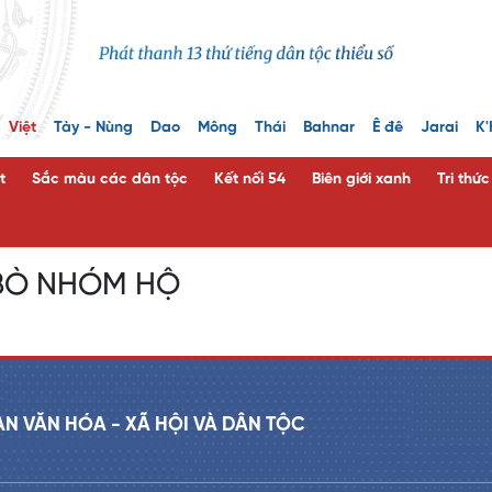
Việt
Tày - Nùng
Dao
Mông
Thái
Bahnar
Ê đê
Jarai
K'
t
Sắc màu các dân tộc
Kết nối 54
Biên giới xanh
Tri thứ
BÒ NHÓM HỘ
AN VĂN HÓA - XÃ HỘI VÀ DÂN TỘC