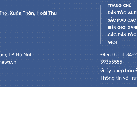
TRANG CHỦ
Thọ, Xuân Thân, Hoài Thu
DÂN TỘC VÀ P
SẮC MÀU CÁC
BIÊN GIỚI XAN
CÁC DÂN TỘC 
GIỚI
am, TP. Hà Nội
Điện thoại: 84-
news.vn
39365555
Giấy phép báo 
Thông tin và Tr