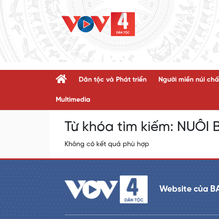
Dân tộc và Phát triển
Người miền núi chấ
Multimedia
Từ khóa tìm kiếm:
NUÔI 
Không có kết quả phù hợp
Website của B