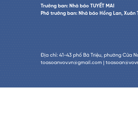
Trưởng ban: Nhà báo TUYẾT MAI
Phó trưởng ban: Nhà báo Hồng Lan, Xuân 
Địa chỉ: 41-43 phố Bà Triệu, phường Cửa N
toasoanvov.vn@gmail.com | toasoan@vov