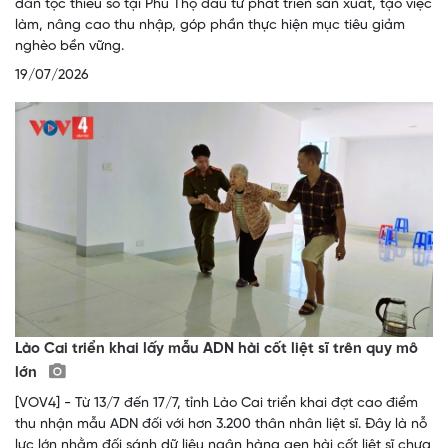
dân tộc thiểu số tại Phú Thọ đầu tư phát triển sản xuất, tạo việc
làm, nâng cao thu nhập, góp phần thực hiện mục tiêu giảm
nghèo bền vững.
19/07/2026
Lào Cai triển khai lấy mẫu ADN hài cốt liệt sĩ trên quy mô
lớn
[VOV4] - Từ 13/7 đến 17/7, tỉnh Lào Cai triển khai đợt cao điểm
thu nhận mẫu ADN đối với hơn 3.200 thân nhân liệt sĩ. Đây là nỗ
lực lớn nhằm đối sánh dữ liệu ngân hàng gen hài cốt liệt sĩ chưa