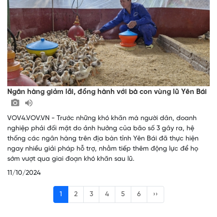
Ngân hàng giảm lãi, đồng hành với bà con vùng lũ Yên Bái
VOV4.VOV.VN - Trước những khó khăn mà người dân, doanh
nghiệp phải đối mặt do ảnh hưởng của bão số 3 gây ra, hệ
thống các ngân hàng trên địa bàn tỉnh Yên Bái đã thực hiện
ngay nhiều giải pháp hỗ trợ, nhằm tiếp thêm động lực để họ
sớm vượt qua giai đoạn khó khăn sau lũ.
11/10/2024
1
2
3
4
5
6
››