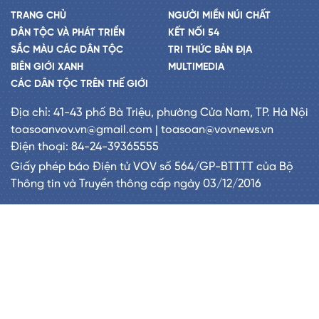
TRANG CHỦ
NGƯỜI MIỀN NÚI CHẤT
DÂN TỘC VÀ PHÁT TRIỂN
KẾT NỐI 54
SẮC MÀU CÁC DÂN TỘC
TRI THỨC BẢN ĐỊA
BIÊN GIỚI XANH
MULTIMEDIA
CÁC DÂN TỘC TRÊN THẾ GIỚI
Địa chỉ: 41-43 phố Bà Triệu, phường Cửa Nam, TP. Hà Nội
toasoanvov.vn@gmail.com | toasoan@vovnews.vn
Điện thoại: 84-24-39365555
Giấy phép báo Điện tử VOV số 564/GP-BTTTT của Bộ
Thông tin và Truyền thông cấp ngày 03/12/2016