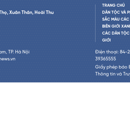
TRANG CHỦ
Thọ, Xuân Thân, Hoài Thu
DÂN TỘC VÀ P
SẮC MÀU CÁC
BIÊN GIỚI XAN
CÁC DÂN TỘC 
GIỚI
am, TP. Hà Nội
Điện thoại: 84-
news.vn
39365555
Giấy phép báo 
Thông tin và Tr