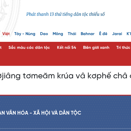
Việt
Tày - Nùng
Dao
Mông
Thái
Bahnar
Ê đê
Jarai
K'
t
Sắc màu các dân tộc
Kết nối 54
Biên giới xanh
Tri thứ
jiâng tơmeăm krúa vâ kơphế châ ố
AN VĂN HÓA - XÃ HỘI VÀ DÂN TỘC