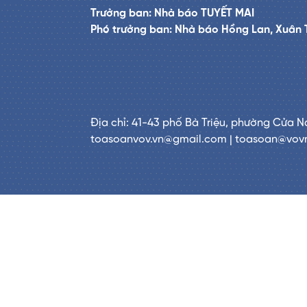
Trưởng ban: Nhà báo TUYẾT MAI
Phó trưởng ban: Nhà báo Hồng Lan, Xuân 
Địa chỉ: 41-43 phố Bà Triệu, phường Cửa N
toasoanvov.vn@gmail.com | toasoan@vov