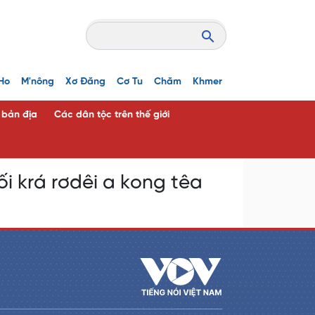
Ho
M'nông
Xơ Đăng
Cơ Tu
Chăm
Khmer
c bản địa
Các dân tộc trên thế giới
i krá rơdêi a kong têa