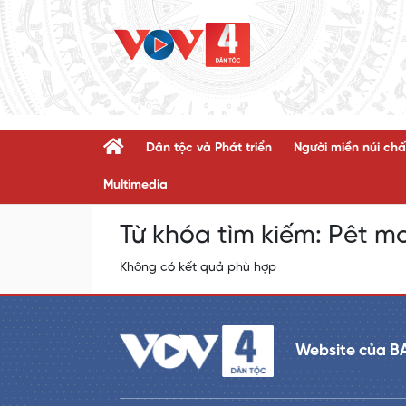
Dân tộc và Phát triển
Người miền núi chấ
Multimedia
Từ khóa tìm kiếm:
Pêt mơ
Không có kết quả phù hợp
Website của B