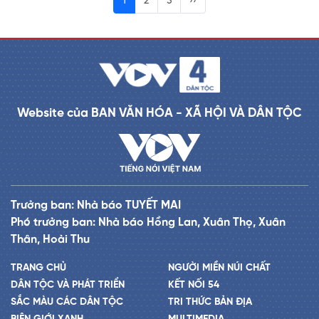
1
2
3
››
Website của BAN VĂN HÓA - XÃ HỘI VÀ DÂN TỘC
Trưởng ban: Nhà báo TUYẾT MAI
Phó trưởng ban: Nhà báo Hồng Lan, Xuân Thọ, Xuân
Thân, Hoài Thu
TRANG CHỦ
NGƯỜI MIỀN NÚI CHẤT
DÂN TỘC VÀ PHÁT TRIỂN
KẾT NỐI 54
SẮC MÀU CÁC DÂN TỘC
TRI THỨC BẢN ĐỊA