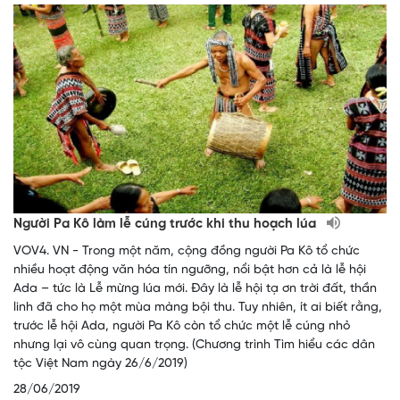
Người Pa Kô làm lễ cúng trước khi thu hoạch lúa
VOV4. VN - Trong một năm, cộng đồng người Pa Kô tổ chức
nhiều hoạt động văn hóa tín ngưỡng, nổi bật hơn cả là lễ hội
Ada – tức là Lễ mừng lúa mới. Đây là lễ hội tạ ơn trời đất, thần
linh đã cho họ một mùa màng bội thu. Tuy nhiên, ít ai biết rằng,
trước lễ hội Ada, người Pa Kô còn tổ chức một lễ cúng nhỏ
nhưng lại vô cùng quan trọng. (Chương trình Tìm hiểu các dân
tộc Việt Nam ngày 26/6/2019)
28/06/2019