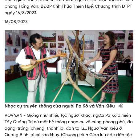
phần giúp dân bản vươn lên thoát nghèo. Ghi nhận tại Đồn Biên
phòng Hồng Vân, BĐBP tỉnh Thừa Thiên Huế. Chương trình DTPT
ngày 16/8/2023.
16/08/2023
Nhạc cụ truyền thống của người Pa Kô và Vân Kiều
VOV4.VN - Giống như nhiều tộc người khác, người Pa Kô ở miền
Tây Quảng Trị có một hệ thống nhạc cụ vô cùng phong phú, đa
dạng: trống, chiêng, thanh la, đàn ta lư... Người Vân Kiều ở
Quảng Bình lại có sáo khuy. (Chương trình Giao lưu các dân tộc