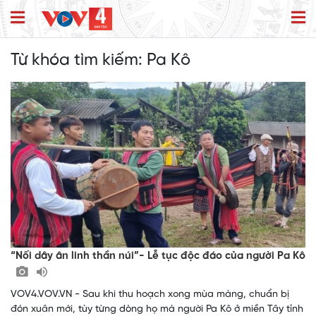
Từ khóa tìm kiếm:
Pa Kô
“Nối dây ân linh thần núi”- Lễ tục độc đáo của người Pa Kô
VOV4.VOV.VN - Sau khi thu hoạch xong mùa màng, chuẩn bị
đón xuân mới, tùy từng dòng họ mà người Pa Kô ở miền Tây tỉnh