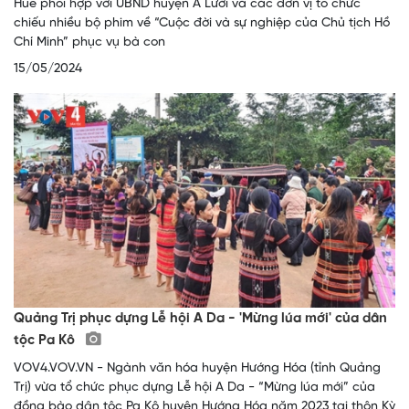
Huế phối hợp với UBND huyện A Lưới và các đơn vị tổ chức
chiếu nhiều bộ phim về “Cuộc đời và sự nghiệp của Chủ tịch Hồ
Chí Minh” phục vụ bà con
15/05/2024
Quảng Trị phục dựng Lễ hội A Da - 'Mừng lúa mới' của dân
tộc Pa Kô
VOV4.VOV.VN - Ngành văn hóa huyện Hướng Hóa (tỉnh Quảng
Trị) vừa tổ chức phục dựng Lễ hội A Da - “Mừng lúa mới” của
đồng bào dân tộc Pa Kô huyện Hướng Hóa năm 2023 tại thôn Kỳ