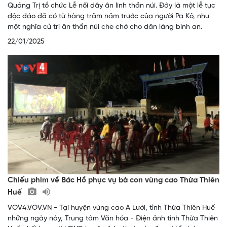
Quảng Trị tổ chức Lễ nối dây ân linh thần núi. Đây là một lễ tục
độc đáo đã có từ hàng trăm năm trước của người Pa Kô, như
một nghĩa cử tri ân thần núi che chở cho dân làng bình an.
22/01/2025
Chiếu phim về Bác Hồ phục vụ bà con vùng cao Thừa Thiên
Huế
VOV4.VOV.VN - Tại huyện vùng cao A Lưới, tỉnh Thừa Thiên Huế
những ngày này, Trung tâm Văn hóa - Điện ảnh tỉnh Thừa Thiên