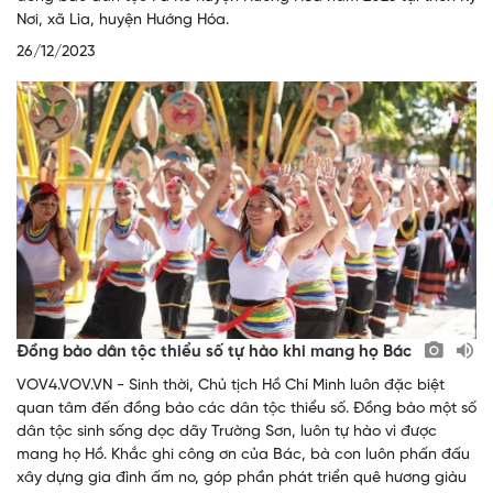
Nơi, xã Lìa, huyện Hướng Hóa.
26/12/2023
Đồng bào dân tộc thiểu số tự hào khi mang họ Bác
VOV4.VOV.VN - Sinh thời, Chủ tịch Hồ Chí Minh luôn đặc biệt
quan tâm đến đồng bào các dân tộc thiểu số. Đồng bào một số
dân tộc sinh sống dọc dãy Trường Sơn, luôn tự hào vì được
mang họ Hồ. Khắc ghi công ơn của Bác, bà con luôn phấn đấu
xây dựng gia đình ấm no, góp phần phát triển quê hương giàu