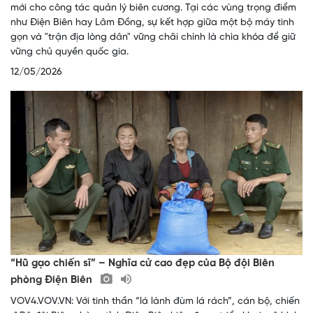
mới cho công tác quản lý biên cương. Tại các vùng trọng điểm
như Điện Biên hay Lâm Đồng, sự kết hợp giữa một bộ máy tinh
gọn và "trận địa lòng dân" vững chãi chính là chìa khóa để giữ
vững chủ quyền quốc gia.
12/05/2026
“Hũ gạo chiến sĩ” – Nghĩa cử cao đẹp của Bộ đội Biên
phòng Điện Biên
VOV4.VOV.VN: Với tinh thần “lá lành đùm lá rách”, cán bộ, chiến