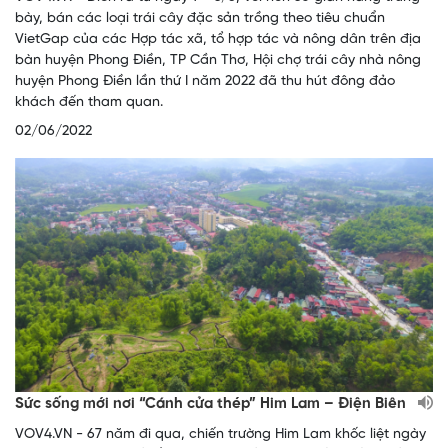
bày, bán các loại trái cây đặc sản trồng theo tiêu chuẩn
VietGap của các Hợp tác xã, tổ hợp tác và nông dân trên địa
bàn huyện Phong Điền, TP Cần Thơ, Hội chợ trái cây nhà nông
huyện Phong Điền lần thứ I năm 2022 đã thu hút đông đảo
khách đến tham quan.
02/06/2022
Sức sống mới nơi “Cánh cửa thép” Him Lam – Điện Biên
VOV4.VN - 67 năm đi qua, chiến trường Him Lam khốc liệt ngày