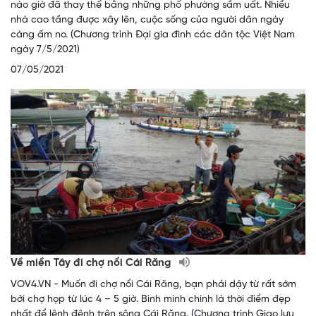
nào giờ đã thay thế bằng những phố phường sầm uất. Nhiều
nhà cao tầng được xây lên, cuộc sống của người dân ngày
càng ấm no. (Chương trình Đại gia đình các dân tộc Việt Nam
ngày 7/5/2021)
07/05/2021
Về miền Tây đi chợ nổi Cái Răng
VOV4.VN - Muốn đi chợ nổi Cái Răng, bạn phải dậy từ rất sớm
bởi chợ họp từ lúc 4 – 5 giờ. Bình minh chính là thời điểm đẹp
nhất để lênh đênh trên sông Cái Răng. (Chương trình Giao lưu