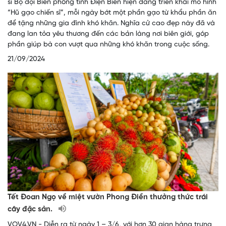
sĩ Bộ đội Biên phòng tỉnh Điện Biên hiện đang triển khai mô hình
“Hũ gạo chiến sĩ”, mỗi ngày bớt một phần gạo từ khẩu phần ăn
để tặng những gia đình khó khăn. Nghĩa cử cao đẹp này đã và
đang lan tỏa yêu thương đến các bản làng nơi biên giới, góp
phần giúp bà con vượt qua những khó khăn trong cuộc sống.
21/09/2024
Tết Đoan Ngọ về miệt vườn Phong Điền thưởng thức trái
cây đặc sản.
VOV4.VN - Diễn ra từ ngày 1 – 3/6, với hơn 30 gian hàng trưng