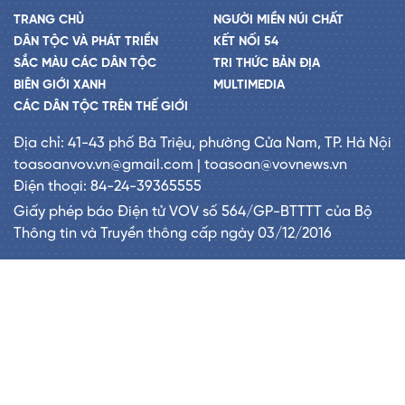
TRANG CHỦ
NGƯỜI MIỀN NÚI CHẤT
DÂN TỘC VÀ PHÁT TRIỂN
KẾT NỐI 54
SẮC MÀU CÁC DÂN TỘC
TRI THỨC BẢN ĐỊA
BIÊN GIỚI XANH
MULTIMEDIA
CÁC DÂN TỘC TRÊN THẾ GIỚI
Địa chỉ: 41-43 phố Bà Triệu, phường Cửa Nam, TP. Hà Nội
toasoanvov.vn@gmail.com | toasoan@vovnews.vn
Điện thoại: 84-24-39365555
Giấy phép báo Điện tử VOV số 564/GP-BTTTT của Bộ
Thông tin và Truyền thông cấp ngày 03/12/2016