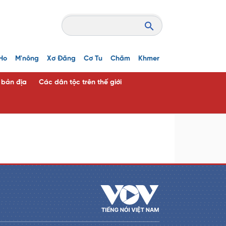
Ho
M'nông
Xơ Đăng
Cơ Tu
Chăm
Khmer
c bản địa
Các dân tộc trên thế giới