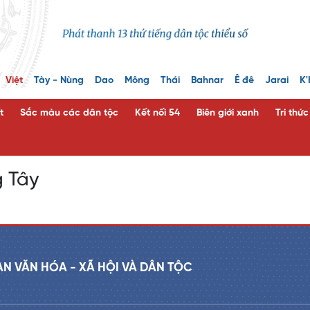
Việt
Tày - Nùng
Dao
Mông
Thái
Bahnar
Ê đê
Jarai
K'
t
Sắc màu các dân tộc
Kết nối 54
Biên giới xanh
Tri thứ
 Tây
AN VĂN HÓA - XÃ HỘI VÀ DÂN TỘC