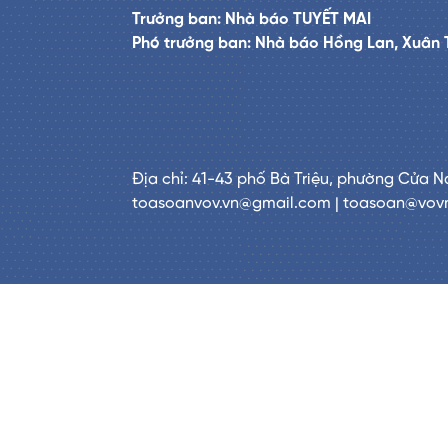
Trưởng ban: Nhà báo TUYẾT MAI
Phó trưởng ban: Nhà báo Hồng Lan, Xuân 
Địa chỉ: 41-43 phố Bà Triệu, phường Cửa N
toasoanvov.vn@gmail.com | toasoan@vov