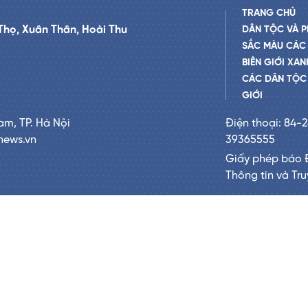
TRANG CHỦ
Thọ, Xuân Thân, Hoài Thu
DÂN TỘC VÀ P
SẮC MÀU CÁC
BIÊN GIỚI XAN
CÁC DÂN TỘC 
GIỚI
am, TP. Hà Nội
Điện thoại: 84-
news.vn
39365555
Giấy phép báo 
Thông tin và Tr