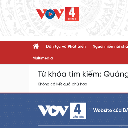
Dân tộc và Phát triển
Người miền núi chấ
Multimedia
Từ khóa tìm kiếm:
Quảng
Không có kết quả phù hợp
Website của B