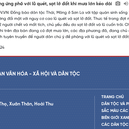
g ứng phó với lũ quét, sạt lở đất khi mưa lớn kéo dài
.VN: Đồng bào dân tộc Thái, Mông ở Sơn La với tập quán sinh sống v
ng đối mặt với nguy cơ cao lũ quét và sạt lở đất. Thưc tế trong đợt 
 người chết và mất tích, chủ yếu đều do sạt lở đất và lũ cuốn trôi. C
khi trên địa bàn đang có đợt mưa lớn, các địa phương đã, đang chủ đ
 tuyên truyền để người dân chú ý đề phòng với lũ quét và sạt lở đất
024
AN VĂN HÓA - XÃ HỘI VÀ DÂN TỘC
TRANG CHỦ
Thọ, Xuân Thân, Hoài Thu
DÂN TỘC VÀ P
SẮC MÀU CÁC
BIÊN GIỚI XAN
CÁC DÂN TỘC 