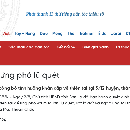
Việt
Tày - Nùng
Dao
Mông
Thái
Bahnar
Ê đê
Jarai
K'
t
Sắc màu các dân tộc
Kết nối 54
Biên giới xanh
Tri thứ
 ứng phó lũ quét
công bố tình huống khẩn cấp về thiên tai tại 5/12 huyện, th
.VN - Ngày 2/8, Chủ tịch UBND tỉnh Sơn La đã ban hành quyết địn
hiên tai để ứng phó với mưa lớn, lũ quét, sạt lở đất và ngập úng tạ
g Mã, Thuận Châu.
024