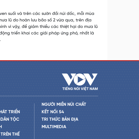
en suối và trên các sườn đồi núi dốc, mỗi mùa
mưa lũ do hoàn lưu bão số 2 vừa qua, trên địa
hính vì vậy, để giảm thiểu các thiệt hại do mưa lũ
ộng triển khai các giải pháp ứng phó, nhất là
.
NGƯỜI MIỀN NÚI CHẤT
HÁT TRIỂN
KẾT NỐI 54
 DÂN TỘC
TRI THỨC BẢN ĐỊA
H
MULTIMEDIA
TRÊN THẾ