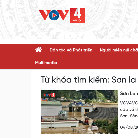
Dân tộc và Phát triển
Người miền núi chấ
Multimedia
Từ khóa tìm kiếm:
Sơn la
Sơn La 
VOV4.VOV
cấp về t
Sơn, Sôn
04/08/2