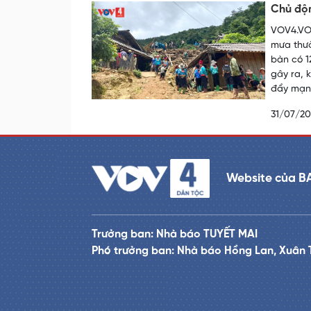
Chủ độn
VOV4.VOV
mưa thườ
bàn có 12
gây ra, 
đẩy mạnh
31/07/2
Website của B
Trưởng ban: Nhà báo TUYẾT MAI
Phó trưởng ban: Nhà báo Hồng Lan, Xuân 