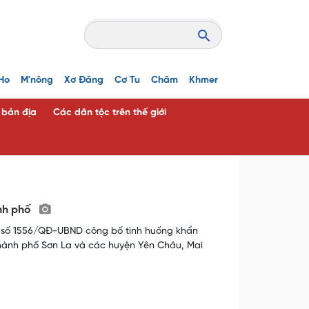
Ho
M'nông
Xơ Đăng
Cơ Tu
Chăm
Khmer
c bản địa
Các dân tộc trên thế giới
ành phố
h số 1556/QĐ-UBND công bố tình huống khẩn
i thành phố Sơn La và các huyện Yên Châu, Mai