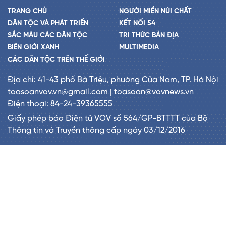
TRANG CHỦ
NGƯỜI MIỀN NÚI CHẤT
DÂN TỘC VÀ PHÁT TRIỂN
KẾT NỐI 54
SẮC MÀU CÁC DÂN TỘC
TRI THỨC BẢN ĐỊA
BIÊN GIỚI XANH
MULTIMEDIA
CÁC DÂN TỘC TRÊN THẾ GIỚI
Địa chỉ: 41-43 phố Bà Triệu, phường Cửa Nam, TP. Hà Nội
toasoanvov.vn@gmail.com | toasoan@vovnews.vn
Điện thoại: 84-24-39365555
Giấy phép báo Điện tử VOV số 564/GP-BTTTT của Bộ
Thông tin và Truyền thông cấp ngày 03/12/2016