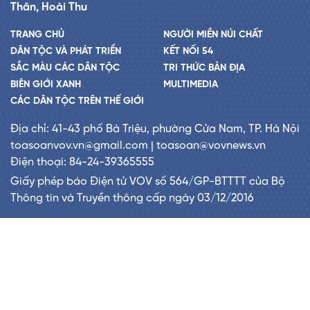
Thân, Hoài Thu
TRANG CHỦ
NGƯỜI MIỀN NÚI CHẤT
DÂN TỘC VÀ PHÁT TRIỂN
KẾT NỐI 54
SẮC MÀU CÁC DÂN TỘC
TRI THỨC BẢN ĐỊA
BIÊN GIỚI XANH
MULTIMEDIA
CÁC DÂN TỘC TRÊN THẾ GIỚI
Địa chỉ: 41-43 phố Bà Triệu, phường Cửa Nam, TP. Hà Nội
toasoanvov.vn@gmail.com | toasoan@vovnews.vn
Điện thoại: 84-24-39365555
Giấy phép báo Điện tử VOV số 564/GP-BTTTT của Bộ
Thông tin và Truyền thông cấp ngày 03/12/2016