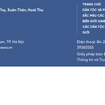
TRANG CHỦ
Thọ, Xuân Thân, Hoài Thu
DÂN TỘC VÀ P
SẮC MÀU CÁC
BIÊN GIỚI XAN
CÁC DÂN TỘC 
GIỚI
am, TP. Hà Nội
Điện thoại: 84-
news.vn
39365555
Giấy phép báo 
Thông tin và Tr