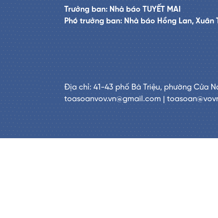
Trưởng ban: Nhà báo TUYẾT MAI
Phó trưởng ban: Nhà báo Hồng Lan, Xuân 
Địa chỉ: 41-43 phố Bà Triệu, phường Cửa N
toasoanvov.vn@gmail.com | toasoan@vov