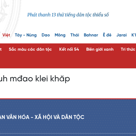
Việt
Tày - Nùng
Dao
Mông
Thái
Bahnar
Ê đê
Jarai
K'
t
Sắc màu các dân tộc
Kết nối 54
Biên giới xanh
Tri thứ
uh mđao klei khăp
AN VĂN HÓA - XÃ HỘI VÀ DÂN TỘC