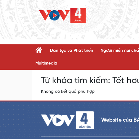
Dân tộc và Phát triển
Người miền núi chấ
Multimedia
Từ khóa tìm kiếm:
Tết hơ
Không có kết quả phù hợp
Website của B