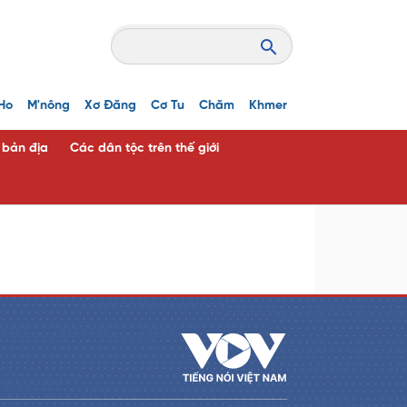
Ho
M'nông
Xơ Đăng
Cơ Tu
Chăm
Khmer
c bản địa
Các dân tộc trên thế giới