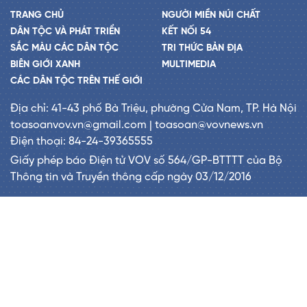
TRANG CHỦ
NGƯỜI MIỀN NÚI CHẤT
DÂN TỘC VÀ PHÁT TRIỂN
KẾT NỐI 54
SẮC MÀU CÁC DÂN TỘC
TRI THỨC BẢN ĐỊA
BIÊN GIỚI XANH
MULTIMEDIA
CÁC DÂN TỘC TRÊN THẾ GIỚI
Địa chỉ: 41-43 phố Bà Triệu, phường Cửa Nam, TP. Hà Nội
toasoanvov.vn@gmail.com | toasoan@vovnews.vn
Điện thoại: 84-24-39365555
Giấy phép báo Điện tử VOV số 564/GP-BTTTT của Bộ
Thông tin và Truyền thông cấp ngày 03/12/2016