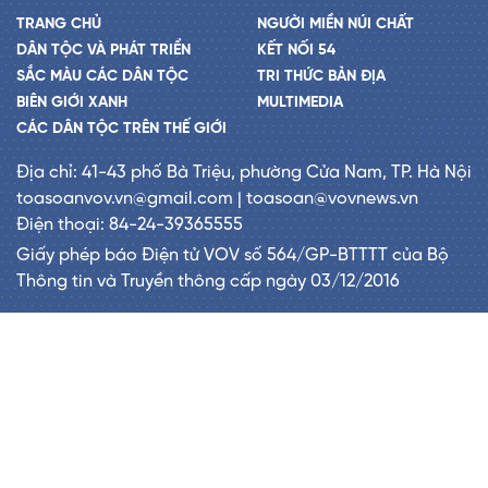
TRANG CHỦ
NGƯỜI MIỀN NÚI CHẤT
DÂN TỘC VÀ PHÁT TRIỂN
KẾT NỐI 54
SẮC MÀU CÁC DÂN TỘC
TRI THỨC BẢN ĐỊA
BIÊN GIỚI XANH
MULTIMEDIA
CÁC DÂN TỘC TRÊN THẾ GIỚI
Địa chỉ: 41-43 phố Bà Triệu, phường Cửa Nam, TP. Hà Nội
toasoanvov.vn@gmail.com | toasoan@vovnews.vn
Điện thoại: 84-24-39365555
Giấy phép báo Điện tử VOV số 564/GP-BTTTT của Bộ
Thông tin và Truyền thông cấp ngày 03/12/2016