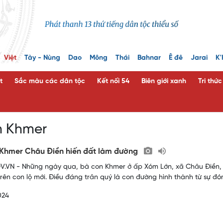
Việt
Tày - Nùng
Dao
Mông
Thái
Bahnar
Ê đê
Jarai
K'
t
Sắc màu các dân tộc
Kết nối 54
Biên giới xanh
Tri thứ
n Khmer
Khmer Châu Điền hiến đất làm đường
.VN - Những ngày qua, bà con Khmer ở ấp Xóm Lớn, xã Châu Điền, hu
trên con lộ mới. Điều đáng trân quý là con đường hình thành từ sự đ
024