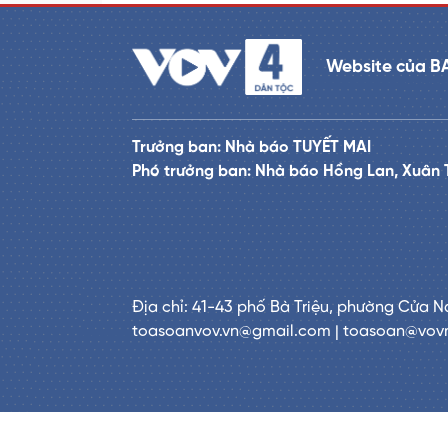
Website của B
Trưởng ban: Nhà báo TUYẾT MAI
Phó trưởng ban: Nhà báo Hồng Lan, Xuân 
Địa chỉ: 41-43 phố Bà Triệu, phường Cửa N
toasoanvov.vn@gmail.com | toasoan@vov