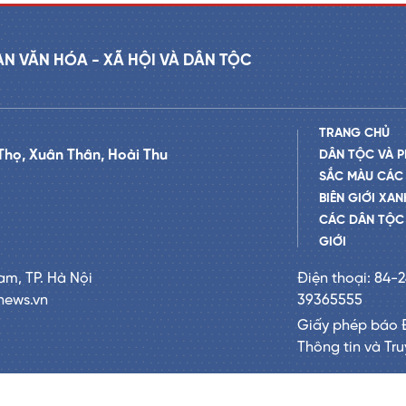
AN VĂN HÓA - XÃ HỘI VÀ DÂN TỘC
TRANG CHỦ
Thọ, Xuân Thân, Hoài Thu
DÂN TỘC VÀ P
SẮC MÀU CÁC
BIÊN GIỚI XAN
CÁC DÂN TỘC 
GIỚI
am, TP. Hà Nội
Điện thoại: 84-
news.vn
39365555
Giấy phép báo 
Thông tin và Tr