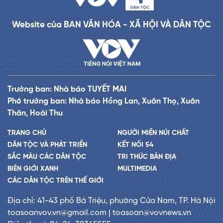
Website của BAN VĂN HÓA - XÃ HỘI VÀ DÂN TỘC
Trưởng ban: Nhà báo TUYẾT MAI
Phó trưởng ban: Nhà báo Hồng Lan, Xuân Thọ, Xuân
Thân, Hoài Thu
TRANG CHỦ
NGƯỜI MIỀN NÚI CHẤT
DÂN TỘC VÀ PHÁT TRIỂN
KẾT NỐI 54
SẮC MÀU CÁC DÂN TỘC
TRI THỨC BẢN ĐỊA
BIÊN GIỚI XANH
MULTIMEDIA
CÁC DÂN TỘC TRÊN THẾ GIỚI
Địa chỉ: 41-43 phố Bà Triệu, phường Cửa Nam, TP. Hà Nội
toasoanvov.vn@gmail.com | toasoan@vovnews.vn