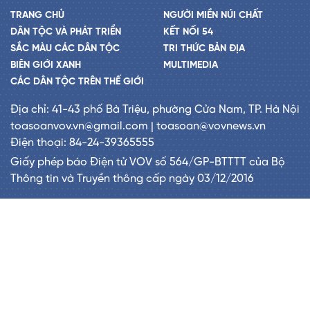
TRANG CHỦ
NGƯỜI MIỀN NÚI CHẤT
DÂN TỘC VÀ PHÁT TRIỂN
KẾT NỐI 54
SẮC MÀU CÁC DÂN TỘC
TRI THỨC BẢN ĐỊA
BIÊN GIỚI XANH
MULTIMEDIA
CÁC DÂN TỘC TRÊN THẾ GIỚI
Địa chỉ: 41-43 phố Bà Triệu, phường Cửa Nam, TP. Hà Nội
toasoanvov.vn@gmail.com | toasoan@vovnews.vn
Điện thoại: 84-24-39365555
Giấy phép báo Điện tử VOV số 564/GP-BTTTT của Bộ
Thông tin và Truyền thông cấp ngày 03/12/2016