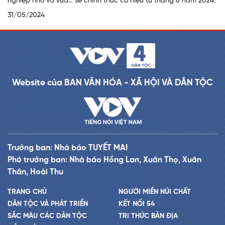
nghiệp nhỏ và vừa… sẽ chính thức có hiệu từ tháng 6 năm 2024.
31/05/2024
Website của BAN VĂN HÓA - XÃ HỘI VÀ DÂN TỘC
Trưởng ban: Nhà báo TUYẾT MAI
Phó trưởng ban: Nhà báo Hồng Lan, Xuân Thọ, Xuân
Thân, Hoài Thu
TRANG CHỦ
NGƯỜI MIỀN NÚI CHẤT
DÂN TỘC VÀ PHÁT TRIỂN
KẾT NỐI 54
SẮC MÀU CÁC DÂN TỘC
TRI THỨC BẢN ĐỊA