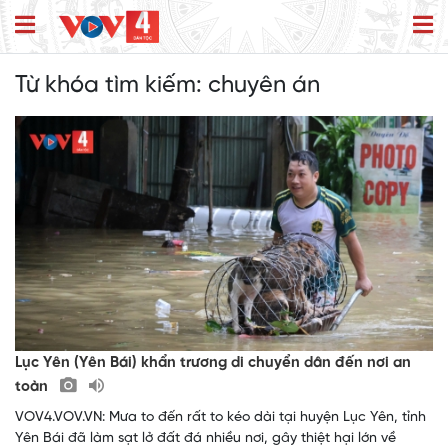
Từ khóa tìm kiếm:
chuyên án
Lục Yên (Yên Bái) khẩn trương di chuyển dân đến nơi an
toàn
VOV4.VOV.VN: Mưa to đến rất to kéo dài tại huyện Lục Yên, tỉnh
Yên Bái đã làm sạt lở đất đá nhiều nơi, gây thiệt hại lớn về